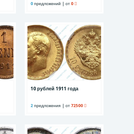
0
предложений | от
0
10 рублей 1911 года
2
предложения | от
72500