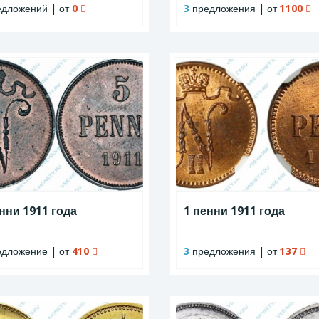
дложений | от
0
3
предложения | от
1100
нни 1911 года
1 пенни 1911 года
дложение | от
410
3
предложения | от
137