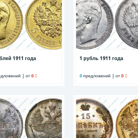
блей 1911 года
1 рубль 1911 года
дложений | от
0
0
предложений | от
0