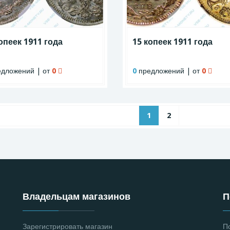
опеек 1911 года
15 копеек 1911 года
дложений | от
0
0
предложений | от
0
1
2
Владельцам магазинов
П
Зарегистрировать магазин
П