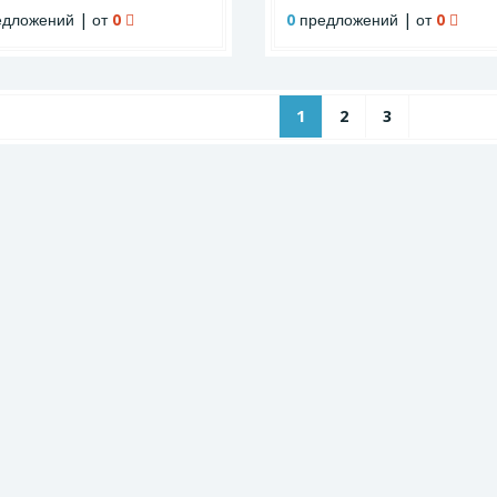
дложений | от
0
0
предложений | от
0
1
2
3