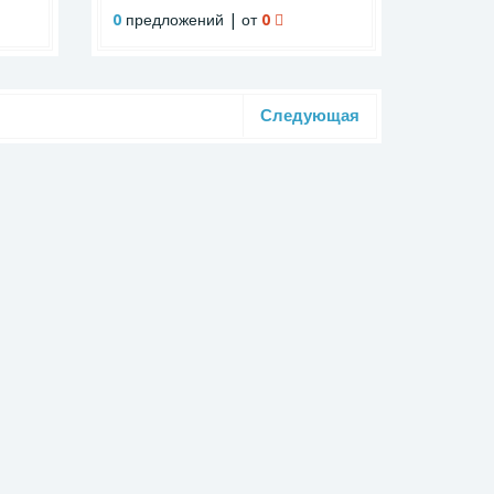
0
предложений | от
0
Следующая