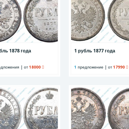
бль 1878 года
1 рубль 1877 года
дложения | от
18000
1
предложение | от
17990