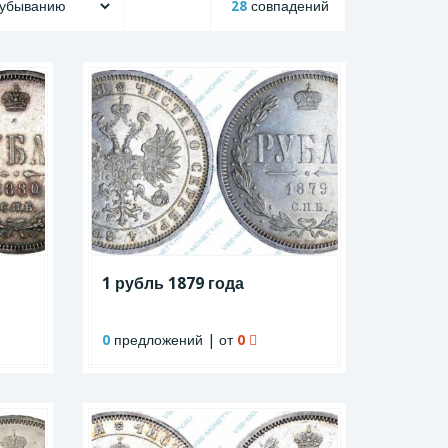
28
совпадений
1 рубль 1879 года
0
предложений | от
0