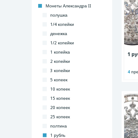
Монеты Александра II
полушка
1/4 копейки
денежка
1/2 копейки
1 копейка
1 ру
2 копейки
3 копейки
4
пре
5 копеек
10 копеек
15 копеек
20 копеек
25 копеек
полтина
1 рубль