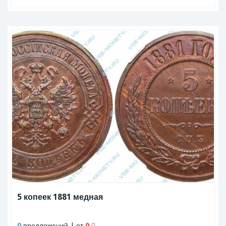
5 копеек 1881 медная
0
предложений | от
0