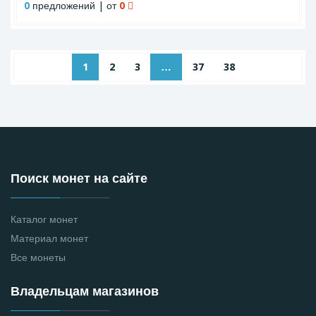
0
предложений | от
0
1
2
3
…
37
38
Поиск монет на сайте
Каталог монет
Материал монет
Все монеты
Владельцам магазинов