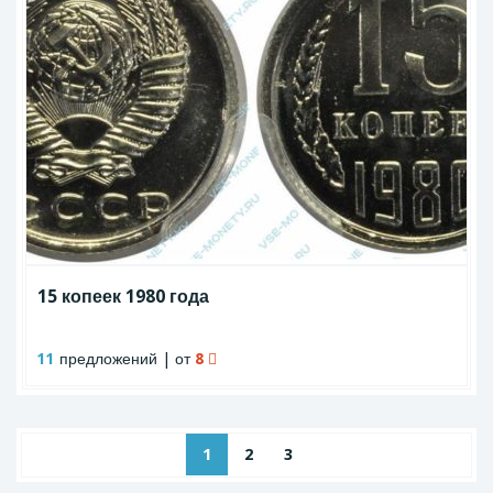
15 копеек 1980 года
11
предложений | от
8
1
2
3