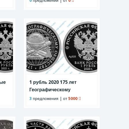
0
предложений | от
0
ные
1 рубль 2020 175 лет
Географическому
обществу
3
предложения | от
5000