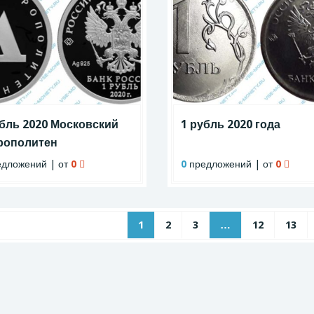
убль 2020 Московский
1 рубль 2020 года
рополитен
дложений | от
0
0
предложений | от
0
1
2
3
…
12
13