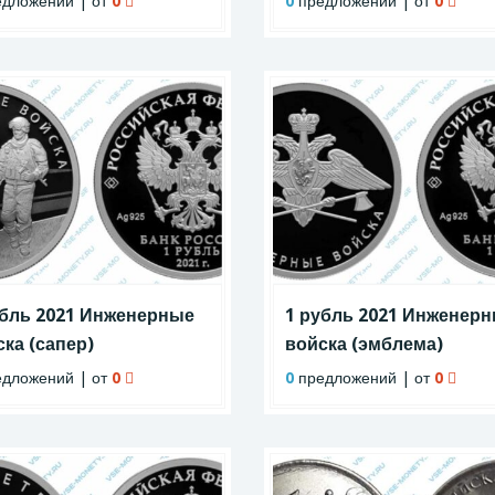
дложений | от
0
0
предложений | от
0
убль 2021 Инженерные
1 рубль 2021 Инженер
ка (сапер)
войска (эмблема)
дложений | от
0
0
предложений | от
0