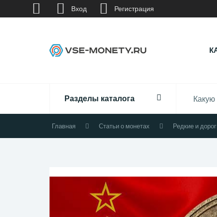
Вход
Регистрация
К
Разделы каталога
Главная
Статьи о монетах
Редкие и доро