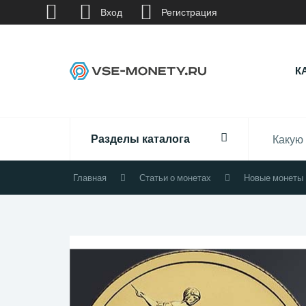
Вход
Регистрация
К
Разделы каталога
Главная
Статьи о монетах
Новые монеты 