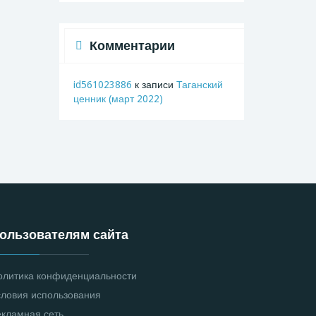
Комментарии
id561023886
к записи
Таганский
ценник (март 2022)
ользователям сайта
олитика конфиденциальности
словия использования
екламная сеть