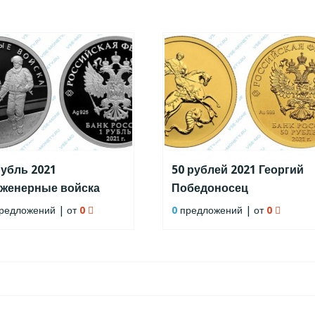
рубль 2021
50 рублей 2021 Георгий
женерные войска
Победоносец
апер)
редложений | от
0
0
предложений | от
0