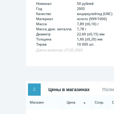
Номинал
50 рублей
Год
2003
Качество
анциркулейтед (UNC)
Материал
золото (999/1000)
Масса
7,89 (±0,10) г
Масса драг. металла
7,78 г
Диаметр
22,60 (±0,15) мм
Толщина
1,60 (±0,20) мм
Тираж
10 000 шт.
Дата выпуска: 07.05.2003
Цены в магазинах
Полн
Магазин
Цена
Сохр.