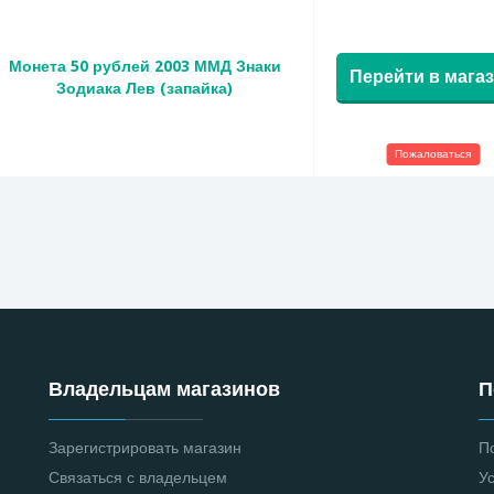
Монета 50 рублей 2003 ММД Знаки
Перейти в мага
Зодиака Лев (запайка)
Пожаловаться
Владельцам магазинов
П
Зарегистрировать магазин
П
Связаться с владельцем
У