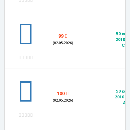
50 коп
99
2010 г
(02.05.2026)
С-П
50 коп
100
2010 М 
(02.05.2026)
AU