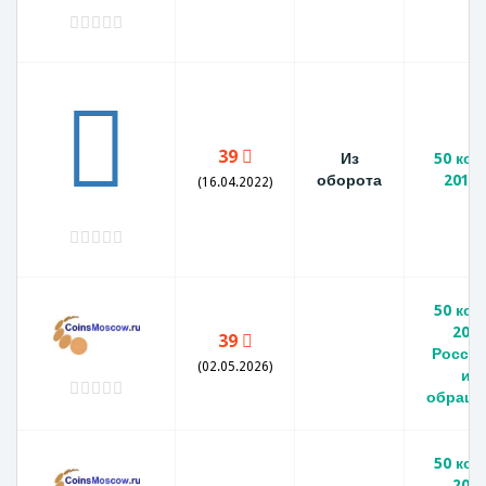
39
Из
50 коп
оборота
2010
(16.04.2022)
50 коп
201
39
Россия
(02.05.2026)
из
обраще
50 коп
201