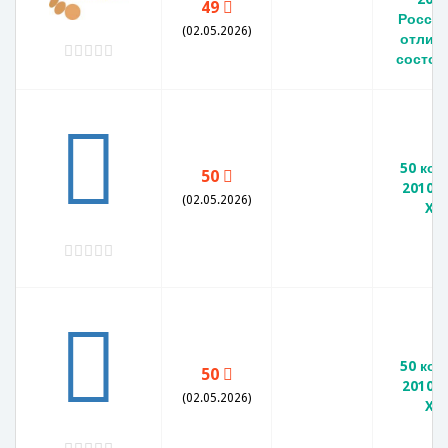
49
Россия
(02.05.2026)
отлич
состоя
50 коп
50
2010 
(02.05.2026)
XF
50 коп
50
2010 
(02.05.2026)
XF