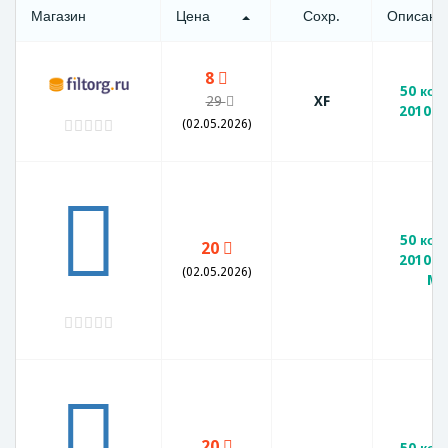
Магазин
Цена
Сохр.
Описани
8
50 коп
29
XF
2010 М
(02.05.2026)
50 коп
20
2010 г
(02.05.2026)
M
20