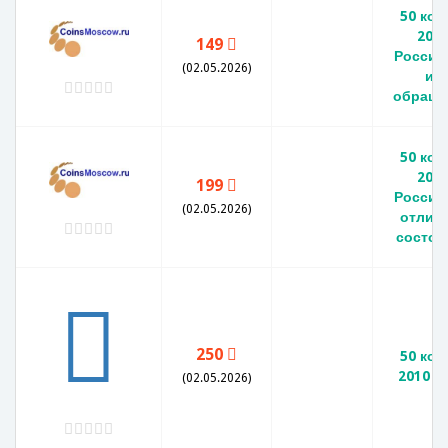
50 коп
201
149
Россия
(02.05.2026)
из
обраще
50 коп
201
199
Россия
(02.05.2026)
отлич
состоя
250
50 коп
2010 М
(02.05.2026)