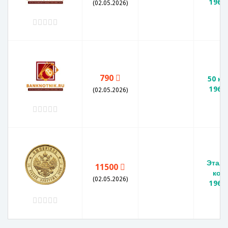
1966
(02.05.2026)
790
50 ко
1966
(02.05.2026)
Этало
11500
коп
(02.05.2026)
1966