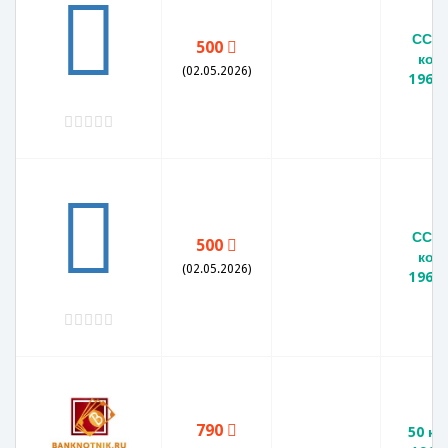
СССР
500
коп
(02.05.2026)
1966
СССР
500
коп
(02.05.2026)
1966
790
50 ко