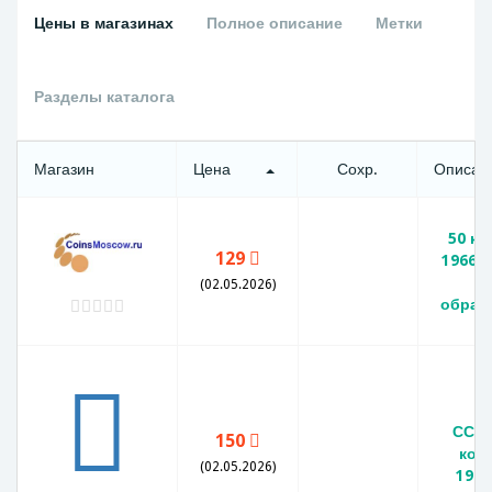
Цены в магазинах
Полное описание
Метки
Разделы каталога
Магазин
Цена
Сохр.
Описан
50 ко
129
1966 
и
(02.05.2026)
обращ
СССР
150
коп
(02.05.2026)
1966