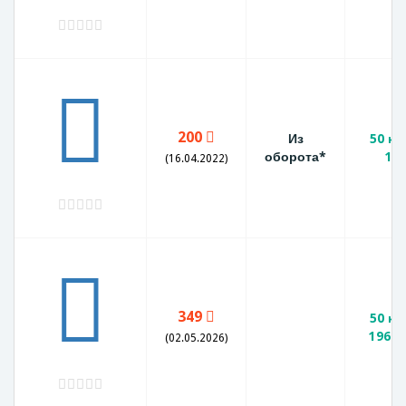
200
Из
50 ко
оборота*
19
(16.04.2022)
349
50 ко
1966 
(02.05.2026)