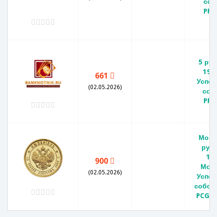
соб
PRO
5 ру
1990
661
Успен
(02.05.2026)
соб
PRO
Моне
руб
19
900
Моск
(02.05.2026)
Успен
собор
PCGS 