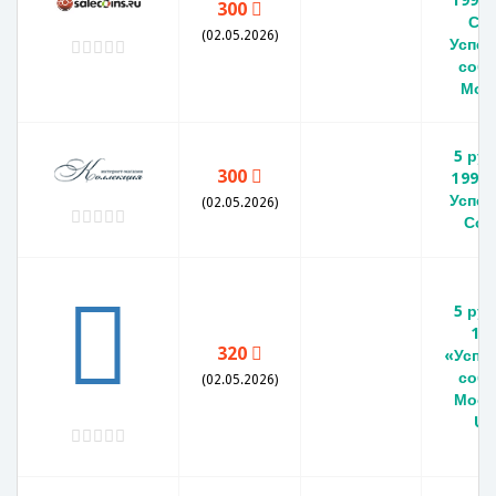
300
СС
(02.05.2026)
Успен
собо
Мос
5 ру
300
1990 
Успен
(02.05.2026)
Соб
5 ру
19
320
«Успе
собо
(02.05.2026)
Моск
UN