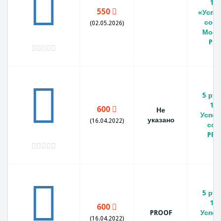
19
550
«Успе
собо
(02.05.2026)
Моск
Pro
5 ру
19
600
Не
Успен
указано
(16.04.2022)
соб
PRO
5 ру
19
600
PROOF
Успен
(16.04.2022)