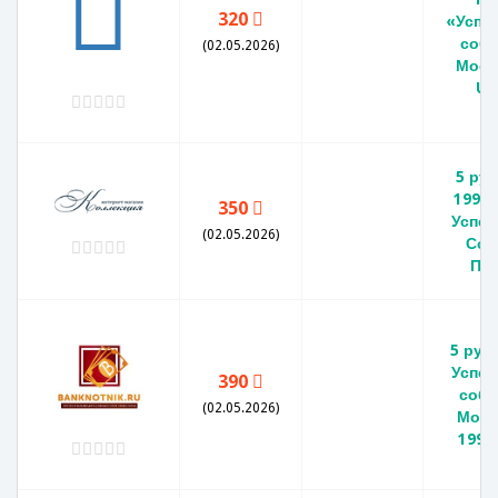
320
«Успе
собо
(02.05.2026)
Моск
UN
5 ру
1990 
350
Успен
(02.05.2026)
Соб
ПР
5 руб
Успен
390
собо
(02.05.2026)
Моск
1990