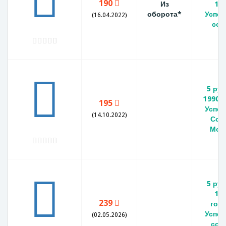
190
Из
19
оборота*
Успен
(16.04.2022)
соб
5 ру
1990 г
195
Успен
(14.10.2022)
Соб
Мос
5 ру
19
239
год
Успен
(02.05.2026)
соб