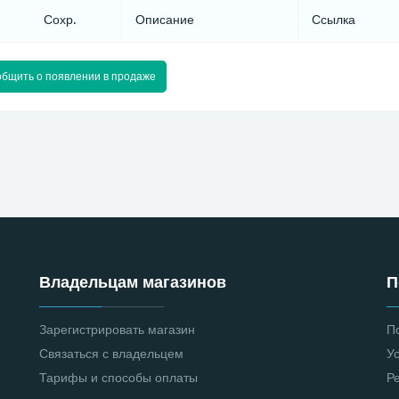
Сохр.
Описание
Ссылка
бщить о появлении в продаже
Владельцам магазинов
П
Зарегистрировать магазин
П
Связаться с владельцем
У
Тарифы и способы оплаты
Р