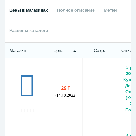
Цены в магазинах
Полное описание
Метки
Разделы каталога
Магазин
Цена
Сохр.
Описа
5 ру
2020
Курил
Деса
29
Опер
(14.10.2022)
(Кур
75 
Побе
В