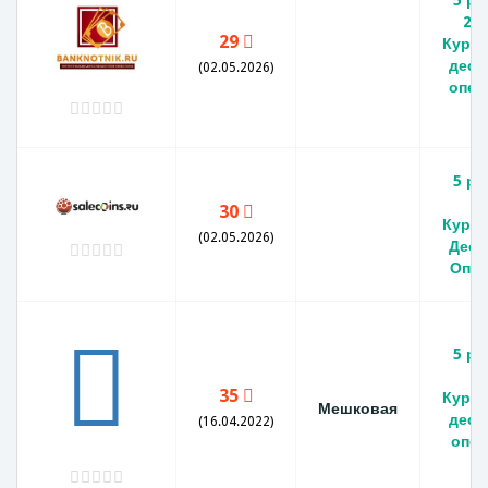
5 ру
202
29
Курил
деса
(02.05.2026)
опер
U
5 ру
20
30
Курил
(02.05.2026)
Деса
Опер
5 ру
20
35
Курил
Мешковая
деса
(16.04.2022)
опер
U