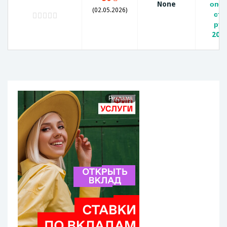
None
опер
(02.05.2026)
ста
руб
2020
Реклама