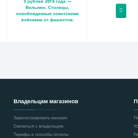
5 рублей 2016 года —
Вильнюс. Столицы,
освобожденные советскими
войсками от фашистов.
Владельцам магазинов
П
Зарегистрировать магазин
П
Связаться с владельцем
У
Тарифы и способы оплаты
Р