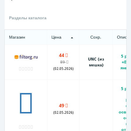
Разделы каталога
Магазин
Цена
Сохр.
Описа
44
5 ру
UNC (из
89
«Вар
мешка)
янва
(02.05.2026)
5 ру
г
Ва
49
Ст
осво
(02.05.2026)
сов
во
от ф