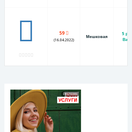
59
5 ру
Мешковая
Вар
(16.04.2022)
Реклама