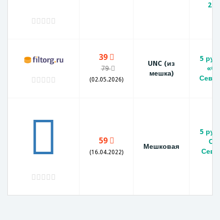
201
39
5 руб
UNC (из
79
«Об
мешка)
Сева
(02.05.2026)
5 руб
59
Об
Мешковая
Сева
(16.04.2022)