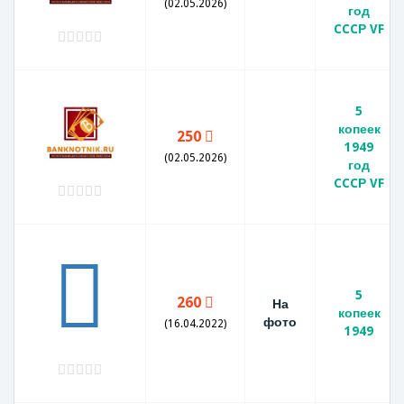
(02.05.2026)
год
CCCР VF
5
копеек
250
1949
(02.05.2026)
год
CCCР VF
5
260
На
копеек
фото
(16.04.2022)
1949