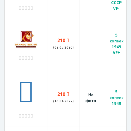
CCCР
VF-
5
210
копеек
1949
(02.05.2026)
VF+
5
210
На
копеек
фото
(16.04.2022)
1949