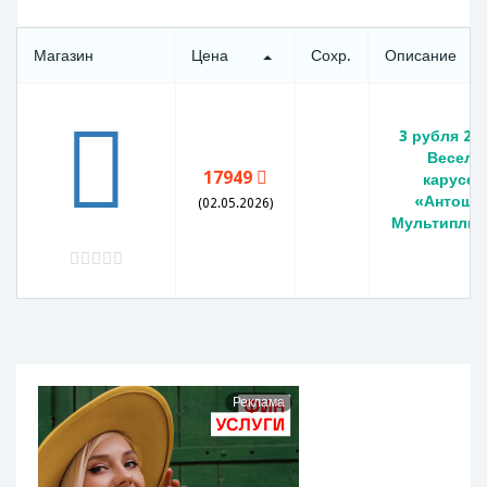
Магазин
Цена
Сохр.
Описание
3 рубля 20
Весела
17949
карусел
«Антошка
(02.05.2026)
Мультиплик
Реклама