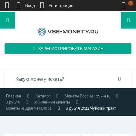
0
Вход
Регистрация
ЗАРЕГИСТРИРОВАТЬ МАГАЗИН
Главная
Каталог
Монеты России 1997-н.в.
3 рубля
юбилейные монеты
монеты из драгметаллов
3 рубля 2022 Чуйский тракт