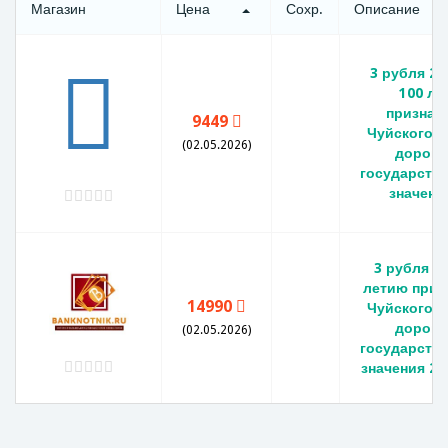
Магазин
Цена
Сохр.
Описание
3 рубля 2
100 ле
признан
9449
Чуйского т
(02.05.2026)
дорого
государств
значен
3 рубля К 
летию приз
14990
Чуйского т
дорого
(02.05.2026)
государств
значения 20