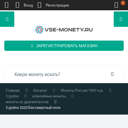
0
Вход
Регистрация
ЗАРЕГИСТРИРОВАТЬ МАГАЗИН
Главная
Каталог
Монеты России 1997-н.в.
3 рубля
юбилейные монеты
монеты из драгметаллов
3 рубля 2020 Бессмертный полк