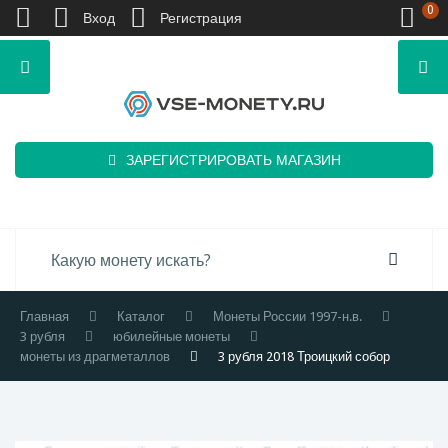
0
Вход
Регистрация
ЗАРЕГИСТРИРОВАТЬ МАГАЗИН
Главная
Каталог
Монеты России 1997-н.в.
3 рубля
юбилейные монеты
монеты из драгметаллов
3 рубля 2018 Троицкий собор