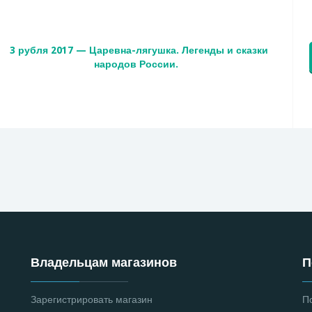
3 рубля 2017 — Царевна-лягушка. Легенды и сказки
народов России.
Владельцам магазинов
П
Зарегистрировать магазин
П