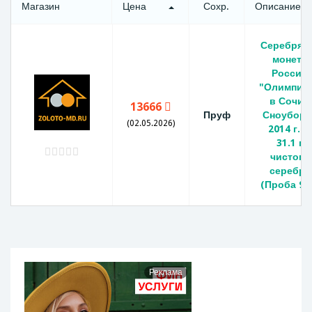
Магазин
Цена
Сохр.
Описание
Серебрян
монета
России
"Олимпиа
в Сочи -
13666
Пруф
Сноуборд
(02.05.2026)
2014 г.в.,
31.1 г
чистого
серебра
(Проба 92
Реклама