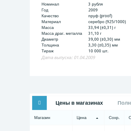
Номинал
3 рубля
Год
2009
Качество
пруф (proof)
Материал
серебро (925/1000)
Масса
33,94 (±0,31) г
Масса драг. металла
31,10 г
Диаметр
39,00 (±0,30) мм
Толщина
3,30 (±0,35) мм
Тираж
10 000 шт.
Дата выпуска: 01.04.2009
Цены в магазинах
Полн
Магазин
Цена
Сохр.