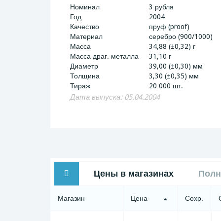
Номинал
3 рубля
Год
2004
Качество
пруф (proof)
Материал
серебро (900/1000)
Масса
34,88 (±0,32) г
Масса драг. металла
31,10 г
Диаметр
39,00 (±0,30) мм
Толщина
3,30 (±0,35) мм
Тираж
20 000 шт.
Дата выпуска: 05.04.2004
Цены в магазинах
Полн
Магазин
Цена
Сохр.