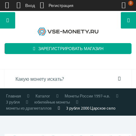
0
Вход
Регистрация
ЗАРЕГИСТРИРОВАТЬ МАГАЗИН
Главная
Каталог
Монеты России 1997-н.в.
3 рубля
юбилейные монеты
монеты из драгметаллов
3 рубля 2000 Царское село