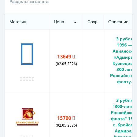
Разделы каталога
Магазин
Цена
Сохр.
Описание
3 рубля
1996 —
Авианосец
13649
«Адмирал
Кузнецов».
(02.05.2026)
300 лет
Российском
флоту.
3 рубля
"300-летие
Российског
15700
флота" 199
г. Крейсер
(02.05.2026)
Адмирал