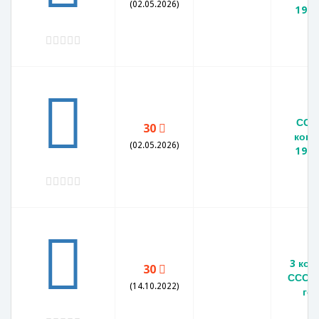
(02.05.2026)
1982
ССС
30
копе
(02.05.2026)
1982
3 коп
30
СССР 
(14.10.2022)
го