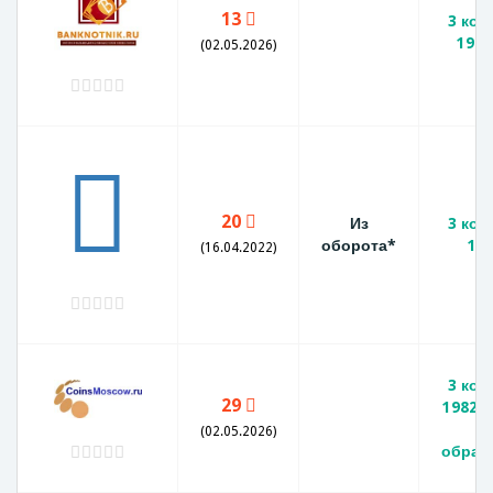
13
3 коп
1982
(02.05.2026)
20
Из
3 коп
оборота*
19
(16.04.2022)
3 коп
29
1982 
и
(02.05.2026)
обращ