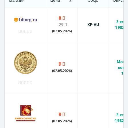
Магазин
Цена
Сохр.
Описан
8
3 коп
29
XF-AU
1982 
(02.05.2026)
Моне
9
копе
(02.05.2026)
19
9
3 коп
1982 г
(02.05.2026)