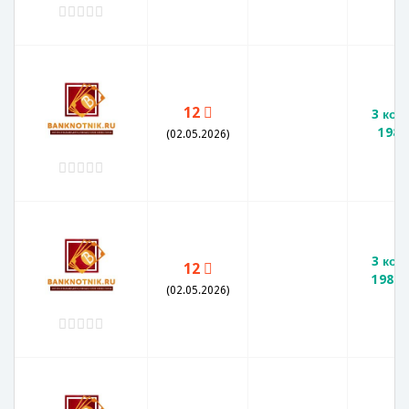
12
3 коп
1982
(02.05.2026)
3 коп
12
1982 
(02.05.2026)
V