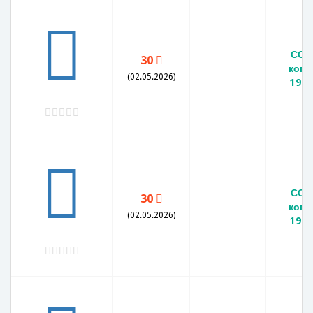
ССС
30
копе
(02.05.2026)
1982
ССС
30
копе
(02.05.2026)
1982