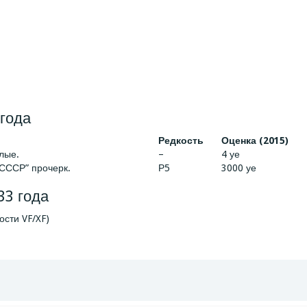
 года
Редкость
Оценка (2015)
глые.
–
4 уе
 “СССР” прочерк.
Р5
3000 уе
33 года
ости VF/XF)