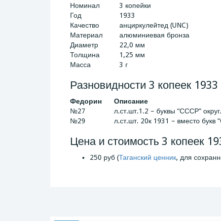
Номинал
3 копейки
Год
1933
Качество
анциркулейтед (UNC)
Материал
алюминиевая бронза
Диаметр
22,0 мм
Толщина
1,25 мм
Масса
3 г
Разновидности 3 копеек 1933
Федорин
Описание
№27
л.ст.шт.1.2 – буквы “СССР” окру
№29
л.ст.шт. 20к 1931 – вместо букв
Цена и стоимость 3 копеек 19
250 руб (
Таганский ценник
, для сохранн