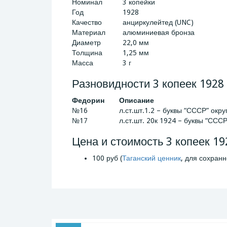
Номинал
3 копейки
Год
1928
Качество
анциркулейтед (UNC)
Материал
алюминиевая бронза
Диаметр
22,0 мм
Толщина
1,25 мм
Масса
3 г
Разновидности 3 копеек 1928
Федорин
Описание
№16
л.ст.шт.1.2 – буквы “СССР” окру
№17
л.ст.шт. 20к 1924 – буквы “ССС
Цена и стоимость 3 копеек 19
100 руб (
Таганский ценник
, для сохранн