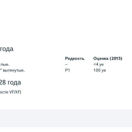
 года
Редкость
Оценка (2015)
глые.
–
<4 уе
Р” вытянутые.
Р1
100 уе
28 года
ости VF/XF)