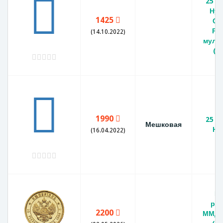
25 р
Ну,
1425
Со
Ро
(14.10.2022)
муль
(м
1990
25 р
Мешковая
Ну
(16.04.2022)
Мо
руб
2200
ММД 