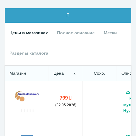
Цены в магазинах
Полное описание
Метки
Разделы каталога
Магазин
Цена
Сохр.
Описа
25 р
799
Ро
мульт
(02.05.2026)
Ну, п