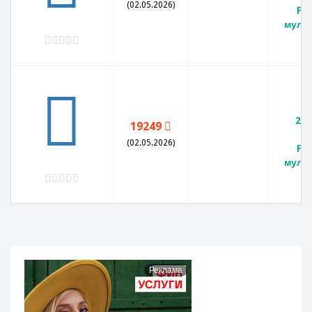
(02.05.2026)
Ро
муль
25
201
19249
п
(02.05.2026)
Ро
муль
Реклама