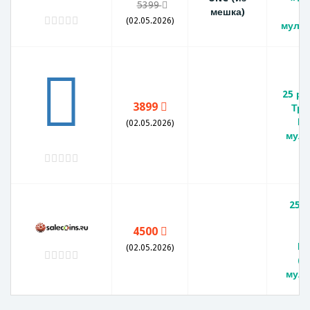
5399
мешка)
(С
(02.05.2026)
мульт
25 ру
3899
Три
Ро
(02.05.2026)
муль
25 
4500
б
Ро
(02.05.2026)
(с
муль