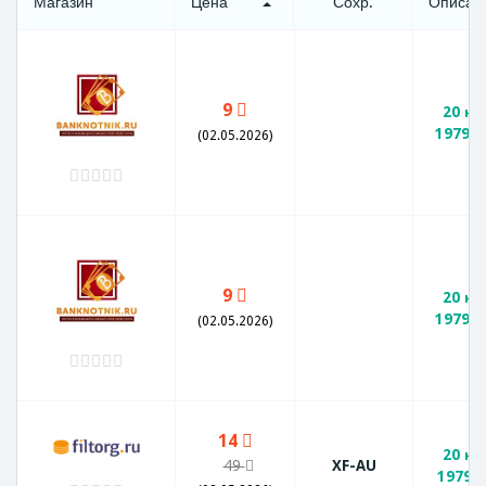
Магазин
Цена
Сохр.
Описан
9
20 ко
1979 г
(02.05.2026)
9
20 ко
1979 г
(02.05.2026)
14
20 ко
49
XF-AU
1979 