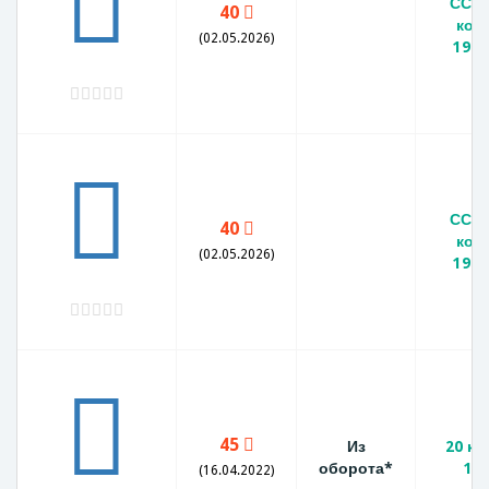
СССР
40
коп
(02.05.2026)
1979
СССР
40
коп
(02.05.2026)
1979
45
Из
20 ко
оборота*
19
(16.04.2022)