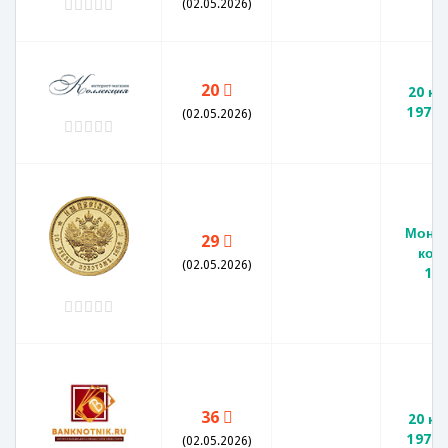
(02.05.2026)
20
20 ко
1979 
(02.05.2026)
Монет
29
коп
(02.05.2026)
19
36
20 ко
1979 
(02.05.2026)