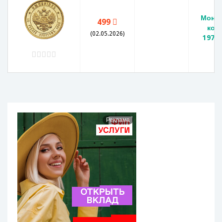
Монет
499
коп
(02.05.2026)
1979
Реклама