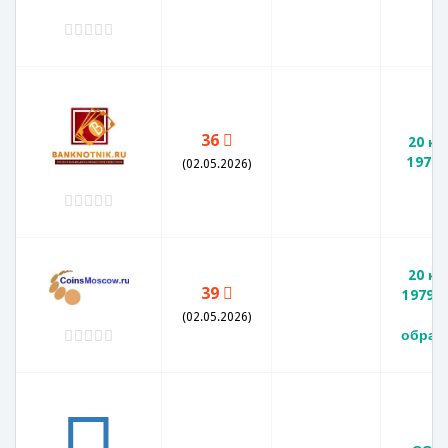
36
20 ко
1979 
(02.05.2026)
20 ко
39
1979 
и
(02.05.2026)
обращ