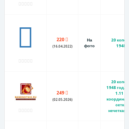
220
На
20 копее
фото
1948
(16.04.2022)
20 копее
1948 год. (
249
1.11 -
координат
(02.05.2026)
сетка
нечеткая).