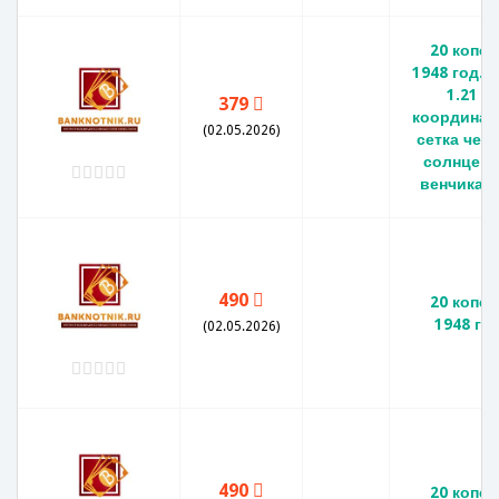
20 копее
1948 год. (
1.21 -
379
координат
(02.05.2026)
сетка четк
солнце б
венчика).
490
20 копее
1948 го
(02.05.2026)
490
20 копее