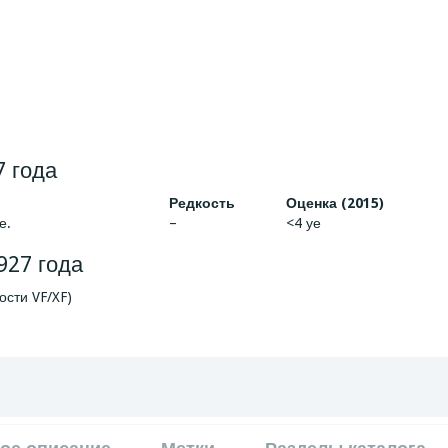
7 года
Редкость
Оценка (2015)
е.
–
<4 уе
927 года
ости VF/XF)