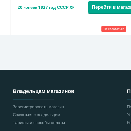
Перейти в магаз
20 копеек 1927 год СССР XF
Пожаловаться
Владельцам магазинов
П
Зарегистрировать магазин
П
Связаться с владельцем
У
Тарифы и способы оплаты
Р