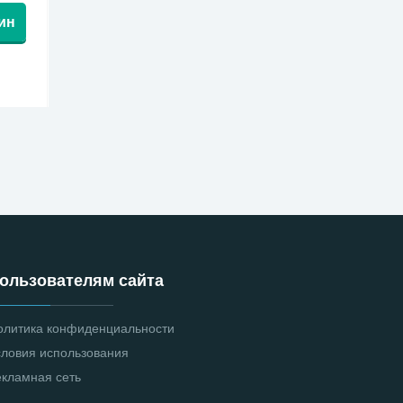
ин
ользователям сайта
олитика конфиденциальности
словия использования
екламная сеть