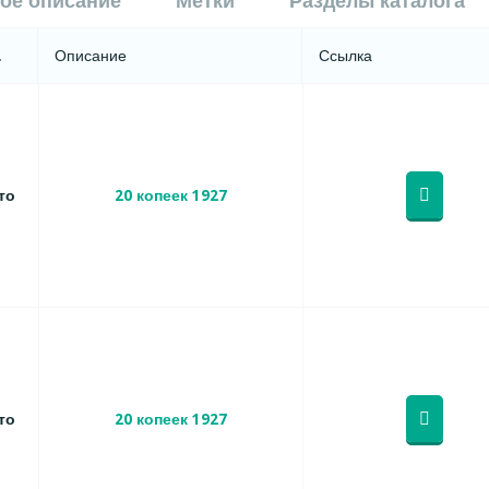
ое описание
Метки
Разделы каталога
.
Описание
Ссылка
то
20 копеек 1927
то
20 копеек 1927