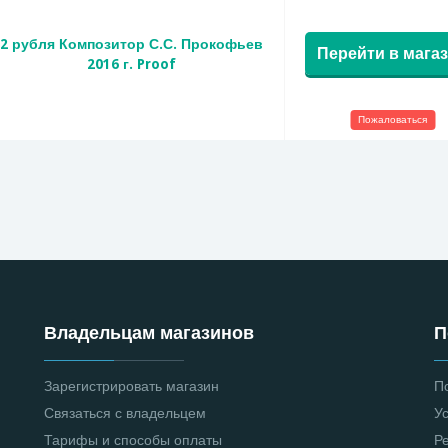
2 рубля Композитор С.С. Прокофьев
Перейти в мага
2016 г. Proof
Пожаловаться
Владельцам магазинов
П
Зарегистрировать магазин
П
Связаться с владельцем
У
Тарифы и способы оплаты
Р