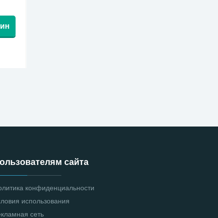
зин
ользователям сайта
олитика конфиденциальности
словия использования
екламная сеть