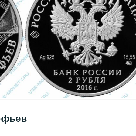
офьев