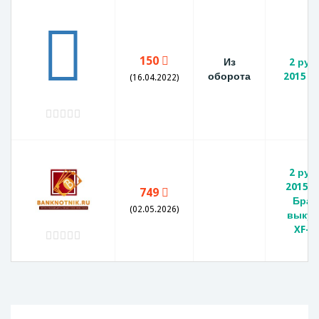
150
Из
2 руб
оборота
2015 
(16.04.2022)
2 руб
2015 г
749
Брак 
(02.05.2026)
выкус
XF-A