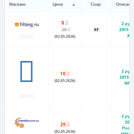
Магазин
Цена
Сохр.
Описани
8
2 руб
29
XF
2015 
XF
(02.05.2026)
2 руб
10
2015 г
(02.05.2026)
ММ
2 руб
201
29
Росс
(02.05.2026)
ММД, 