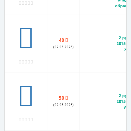
обраще
2 руб
40
2015 
(02.05.2026)
XF
2 руб
50
2015 
(02.05.2026)
AU