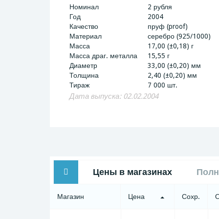
Номинал
2 рубля
Год
2004
Качество
пруф (proof)
Материал
серебро (925/1000)
Масса
17,00 (±0,18) г
Масса драг. металла
15,55 г
Диаметр
33,00 (±0,20) мм
Толщина
2,40 (±0,20) мм
Тираж
7 000 шт.
Дата выпуска: 02.02.2004
Цены в магазинах
Полн
Магазин
Цена
Сохр.