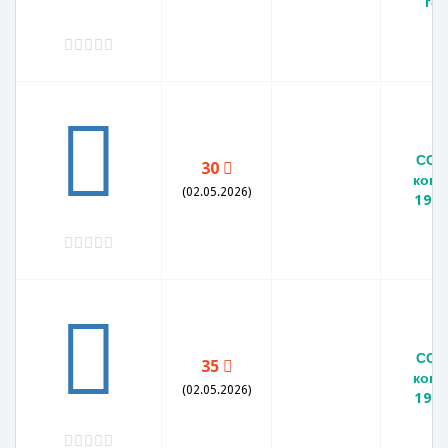
го
ССС
30
копе
(02.05.2026)
1971
ССС
35
копе
(02.05.2026)
1971