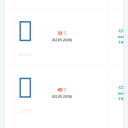
ССС
35
копе
(02.05.2026)
1971
ССС
40
копе
(02.05.2026)
1971