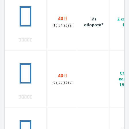
40
Из
2 коп
оборота*
19
(16.04.2022)
ССС
40
копе
(02.05.2026)
1971