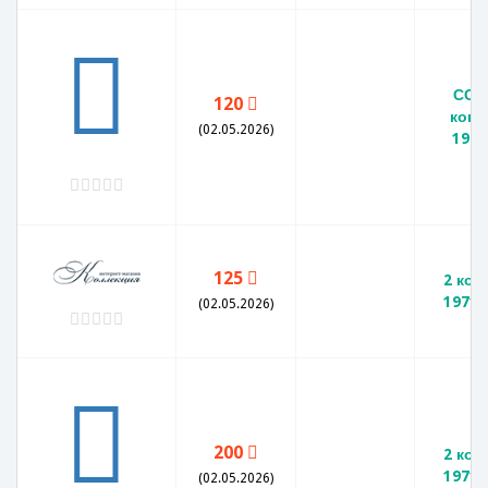
ССС
120
копе
(02.05.2026)
1971
125
2 коп
1971 
(02.05.2026)
200
2 коп
1971 
(02.05.2026)