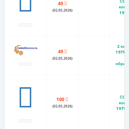
ССС
40
копе
(02.05.2026)
1971
2 коп
49
1971 
и
(02.05.2026)
обращ
ССС
100
копе
(02.05.2026)
1971 