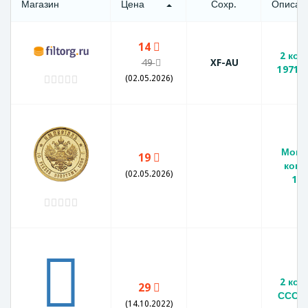
Магазин
Цена
Сохр.
Описан
14
2 коп
49
XF-AU
1971 
(02.05.2026)
Моне
19
копе
(02.05.2026)
19
2 коп
29
СССР 
(14.10.2022)