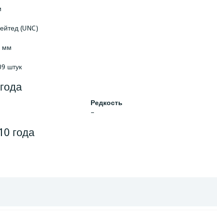
и
ейтед (UNC)
3 мм
09 штук
 года
Редкость
–
10 года