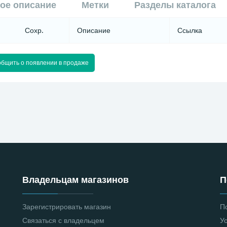
ое описание
Метки
Разделы каталога
Сохр.
Описание
Ссылка
бщить о появлении в продаже
Владельцам магазинов
П
Зарегистрировать магазин
П
Связаться с владельцем
У