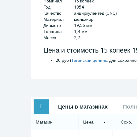
Номинал
15 копеек
Год
1954
Качество
анциркулейтед (UNC)
Материал
мельхиор
Диаметр
19,56 мм
Толщина
1,4 мм
Масса
2,7 г
Цена и стоимость 15 копеек 1
20 руб (
Таганский ценник
, для сохранно
Цены в магазинах
Полн
Магазин
Цена
Сохр.