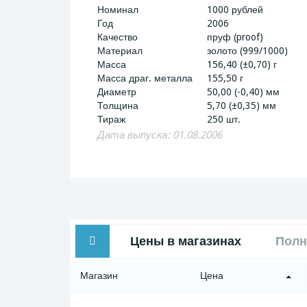
Номинал
1000 рублей
Год
2006
Качество
пруф (proof)
Материал
золото (999/1000)
Масса
156,40 (±0,70) г
Масса драг. металла
155,50 г
Диаметр
50,00 (-0,40) мм
Толщина
5,70 (±0,35) мм
Тираж
250 шт.
Дата выпуска: 01.08.2006
Цены в магазинах
Полн
Магазин
Цена