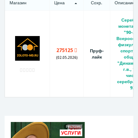
Магазин
Цена
Сохр.
Описание
Серебр
монета 
"90-л
Всеросси
физкуль
275125
Пруф-
спорти
лайк
общес
(02.05.2026)
"Динамо"
г.в., 1
чист
серебра 
925
Реклама