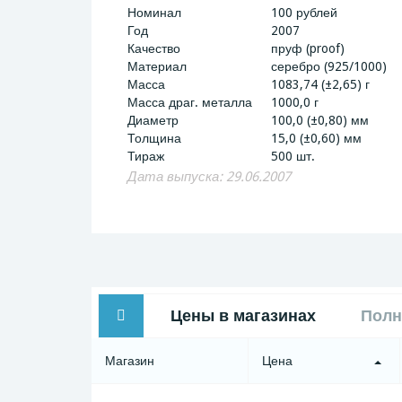
Номинал
100 рублей
Год
2007
Качество
пруф (proof)
Материал
серебро (925/1000)
Масса
1083,74 (±2,65) г
Масса драг. металла
1000,0 г
Диаметр
100,0 (±0,80) мм
Толщина
15,0 (±0,60) мм
Тираж
500 шт.
Дата выпуска: 29.06.2007
Цены в магазинах
Полн
Магазин
Цена