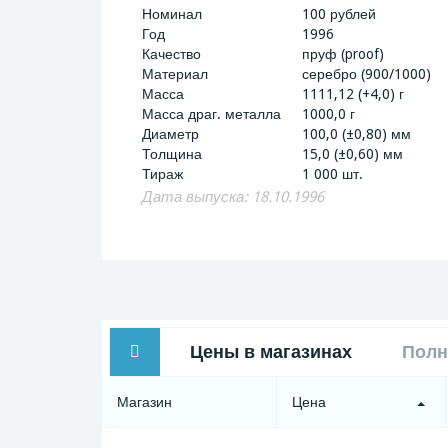
Номинал
100 рублей
Год
1996
Качество
пруф (proof)
Материал
серебро (900/1000)
Масса
1111,12 (+4,0) г
Масса драг. металла
1000,0 г
Диаметр
100,0 (±0,80) мм
Толщина
15,0 (±0,60) мм
Тираж
1 000 шт.
Дата выпуска: 18.10.1996
Цены в магазинах
Полн
Магазин
Цена