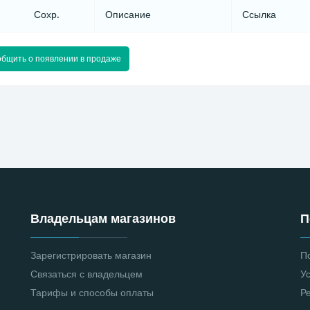
Сохр.
Описание
Ссылка
бщить о появлении в продаже
Владельцам магазинов
П
Зарегистрировать магазин
П
Связаться с владельцем
У
Тарифы и способы оплаты
Р