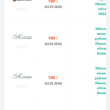
100
Ивановс
(02.05.2026)
облас
2022 г
Юбилей
монета
100
рублей 
Ивановс
(02.05.2026)
област
Бимета
Юбилей
монета
100
рублей 
Ивановс
(02.05.2026)
област
Бимета