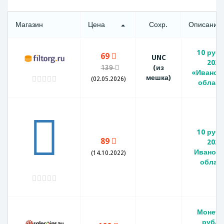
Магазин
Цена
Сохр.
Описание
10 руб
69
UNC
2022
139
(из
«Иванов
мешка)
(02.05.2026)
област
10 руб
89
2022
Ивановс
(14.10.2022)
облас
Монета
рубле