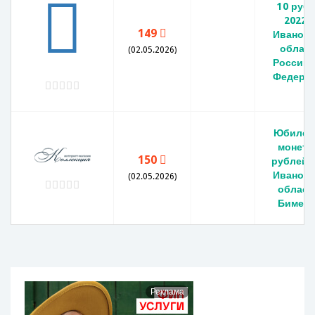
10 руб
2022 
149
Ивановс
област
(02.05.2026)
Российс
Федерац
Юбилей
монета
150
рублей 
Ивановс
(02.05.2026)
област
Бимета
Реклама