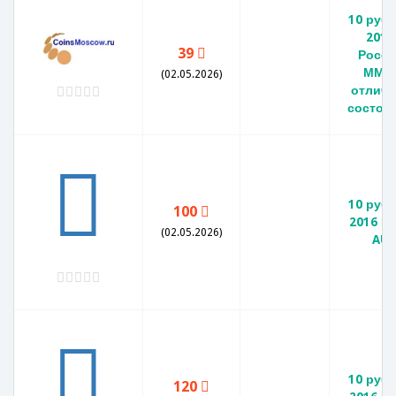
10 руб
2016
39
Росси
ММД
(02.05.2026)
отличн
состоя
10 руб
100
2016 М
(02.05.2026)
AU
10 руб
120