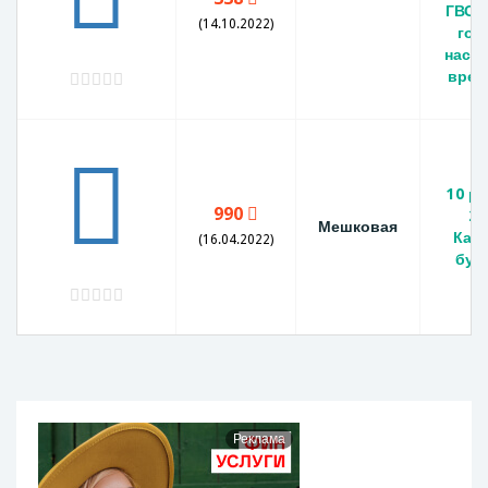
ГВС с
(14.10.2022)
год
наст
врем
10 р
990
20
Мешковая
Калу
(16.04.2022)
бук
Реклама