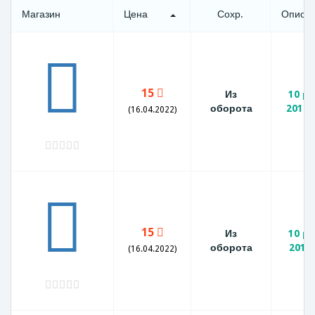
Магазин
Цена
Сохр.
Описа
15
Из
10 р
оборота
2010
(16.04.2022)
15
Из
10 р
оборота
2010
(16.04.2022)