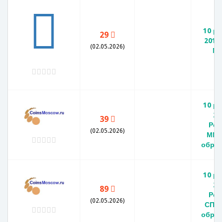
10 р
29
2010
(02.05.2026)
М
10 р
20
39
Рос
(02.05.2026)
ММД
обра
10 р
20
89
Рос
(02.05.2026)
СПМД
обра