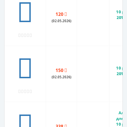
10 р
120
2010
(02.05.2026)
A
10 р
150
2010
(02.05.2026)
A
Аль
для 
10 р
338