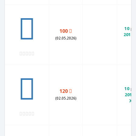
10 р
100
2010
(02.05.2026)
X
10 р
120
2010
(02.05.2026)
XF