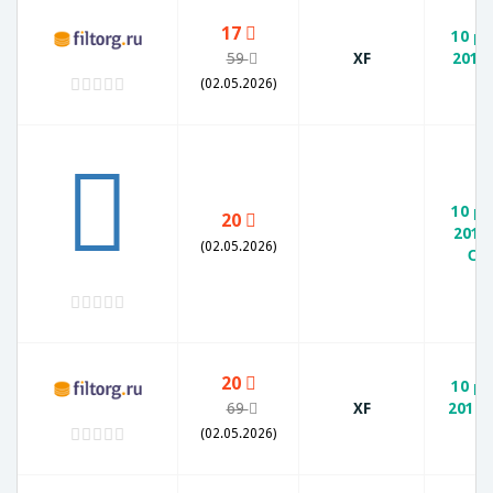
17
10 р
59
XF
2010
X
(02.05.2026)
10 р
20
2010
(02.05.2026)
СП
20
10 р
69
XF
2010
X
(02.05.2026)