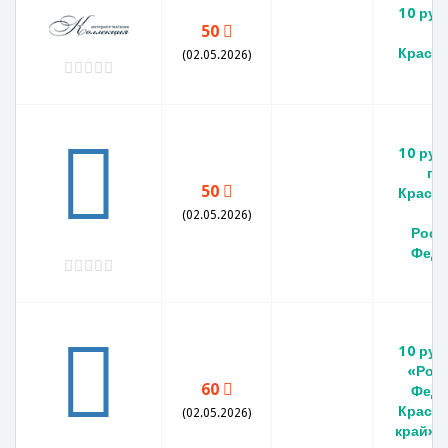
10 руб
50
г
Красн
(02.05.2026)
К
10 руб
го
50
Красн
к
(02.05.2026)
Росс
Феде
10 руб
«Рос
60
Феде
Красн
(02.05.2026)
край».