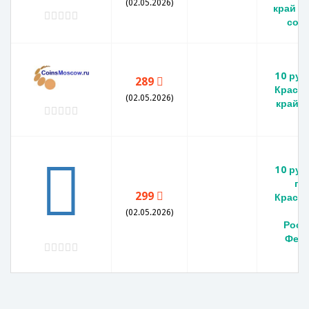
(02.05.2026)
край -
сос
10 руб
289
Красн
(02.05.2026)
край (
10 руб
го
299
Красн
к
(02.05.2026)
Росс
Фед