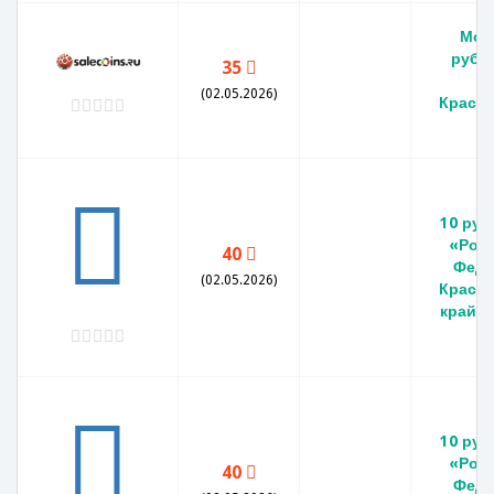
Мон
рубл
35
г
(02.05.2026)
Красн
к
10 руб
«Рос
40
Феде
(02.05.2026)
Красн
край».
10 руб
«Рос
40
Феде