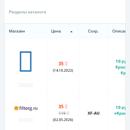
Разделы каталога
Магазин
Цена
Сохр.
Описани
10 руб
35
Красн
(14.10.2022)
Кра
35
10 руб
119
XF-AU
«Красн
к
(02.05.2026)