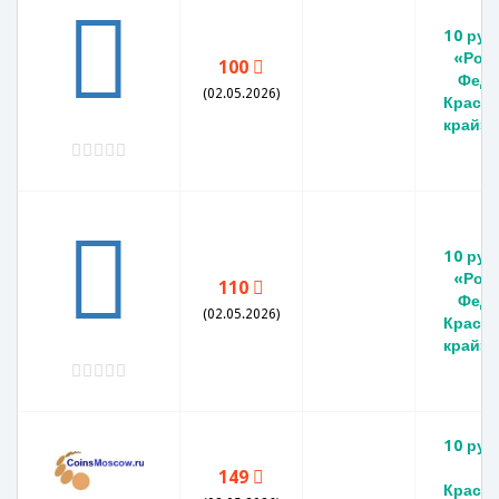
10 руб
«Рос
100
Феде
(02.05.2026)
Красн
край».
10 руб
«Рос
110
Феде
(02.05.2026)
Красн
край».
10 руб
М
149
Красн