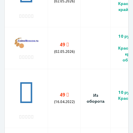
(02.05.2026)
Красн
край».
10 руб
М
49
Красн
(02.05.2026)
кра
обр
10 руб
49
Из
Красн
оборота
(16.04.2022)
к