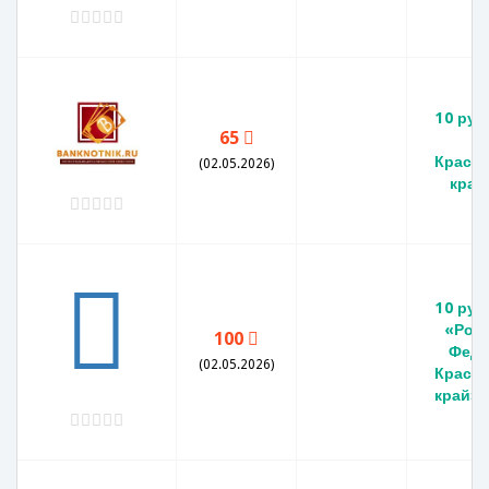
10 руб
65
Красн
(02.05.2026)
край
10 руб
«Рос
100
Феде
(02.05.2026)
Красн
край».